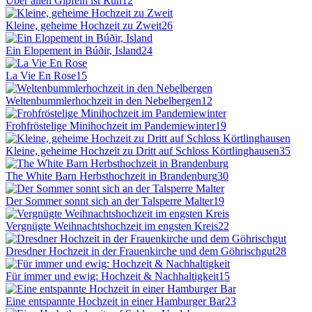
Über allen Gipfeln ist Ruh
12
Kleine, geheime Hochzeit zu Zweit
26
Ein Elopement in Búðir, Island
24
La Vie En Rose
15
Weltenbummlerhochzeit in den Nebelbergen
12
Frohfröstelige Minihochzeit im Pandemiewinter
19
Kleine, geheime Hochzeit zu Dritt auf Schloss Körtlinghausen
35
The White Barn Herbsthochzeit in Brandenburg
30
Der Sommer sonnt sich an der Talsperre Malter
19
Vergnügte Weihnachtshochzeit im engsten Kreis
22
Dresdner Hochzeit in der Frauenkirche und dem Göhrischgut
28
Für immer und ewig: Hochzeit & Nachhaltigkeit
15
Eine entspannte Hochzeit in einer Hamburger Bar
23