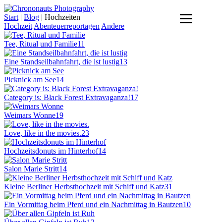
Skip
to
Start
|
Blog
|
Hochzeiten
content
Hochzeit
Abenteuerreportagen
Andere
Tee, Ritual und Familie
11
Eine Standseilbahnfahrt, die ist lustig
13
Picknick am See
14
Category is: Black Forest Extravaganza!
17
Weimars Wonne
19
Love, like in the movies.
23
Hochzeitsdonuts im Hinterhof
14
Salon Marie Stritt
14
Kleine Berliner Herbsthochzeit mit Schiff und Katz
31
Ein Vormittag beim Pferd und ein Nachmittag in Bautzen
10