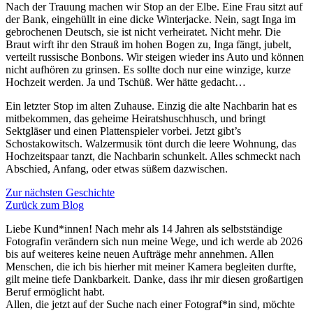
Nach der Trauung machen wir Stop an der Elbe. Eine Frau sitzt auf
der Bank, eingehüllt in eine dicke Winterjacke. Nein, sagt Inga im
gebrochenen Deutsch, sie ist nicht verheiratet. Nicht mehr. Die
Braut wirft ihr den Strauß im hohen Bogen zu, Inga fängt, jubelt,
verteilt russische Bonbons. Wir steigen wieder ins Auto und können
nicht aufhören zu grinsen. Es sollte doch nur eine winzige, kurze
Hochzeit werden. Ja und Tschüß. Wer hätte gedacht…
Ein letzter Stop im alten Zuhause. Einzig die alte Nachbarin hat es
mitbekommen, das geheime Heiratshuschhusch, und bringt
Sektgläser und einen Plattenspieler vorbei. Jetzt gibt’s
Schostakowitsch. Walzermusik tönt durch die leere Wohnung, das
Hochzeitspaar tanzt, die Nachbarin schunkelt. Alles schmeckt nach
Abschied, Anfang, oder etwas süßem dazwischen.
Beitragsnavigation
Zur nächsten Geschichte
Zurück zum Blog
Liebe Kund*innen! Nach mehr als 14 Jahren als selbstständige
Fotografin verändern sich nun meine Wege, und ich werde ab 2026
bis auf weiteres keine neuen Aufträge mehr annehmen. Allen
Menschen, die ich bis hierher mit meiner Kamera begleiten durfte,
gilt meine tiefe Dankbarkeit. Danke, dass ihr mir diesen großartigen
Beruf ermöglicht habt.
Allen, die jetzt auf der Suche nach einer Fotograf*in sind, möchte