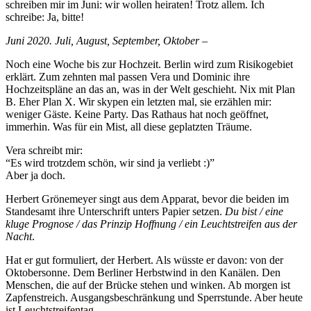
schreiben mir im Juni: wir wollen heiraten! Trotz allem. Ich
schreibe: Ja, bitte!
Juni 2020. Juli, August, September, Oktober –
Noch eine Woche bis zur Hochzeit. Berlin wird zum Risikogebiet
erklärt. Zum zehnten mal passen Vera und Dominic ihre
Hochzeitspläne an das an, was in der Welt geschieht. Nix mit Plan
B. Eher Plan X. Wir skypen ein letzten mal, sie erzählen mir:
weniger Gäste. Keine Party. Das Rathaus hat noch geöffnet,
immerhin. Was für ein Mist, all diese geplatzten Träume.
Vera schreibt mir:
“Es wird trotzdem schön, wir sind ja verliebt :)”
Aber ja doch.
Herbert Grönemeyer singt aus dem Apparat, bevor die beiden im
Standesamt ihre Unterschrift unters Papier setzen.
Du bist / eine
kluge Prognose / das Prinzip Hoffnung / ein Leuchtstreifen aus der
Nacht
.
Hat er gut formuliert, der Herbert. Als wüsste er davon: von der
Oktobersonne. Dem Berliner Herbstwind in den Kanälen. Den
Menschen, die auf der Brücke stehen und winken. Ab morgen ist
Zapfenstreich. Ausgangsbeschränkung und Sperrstunde. Aber heute
ist Leuchtstreifentag.