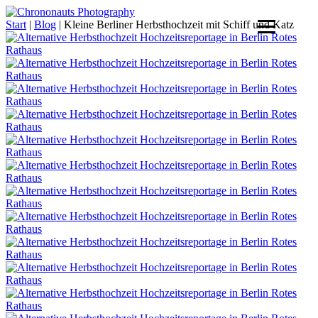
Skip
to
Start
|
Blog
|
Kleine Berliner Herbsthochzeit mit Schiff und Katz
content